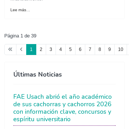
Lee más…
Página 1 de 39
1
2
3
4
5
6
7
8
9
10
Últimas Noticias
FAE Usach abrió el año académico
de sus cachorras y cachorros 2026
con información clave, concursos y
espíritu universitario